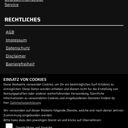
Service
RECHTLICHES
AGB
Impressum
Datenschutz
Disclaimer
Barrierefreiheit
ÖFFNUNGSZEITEN
EINSATZ VON COOKIES
Diese Webseite verwendet Cookies, um Dir ein bestmögliches Surf-Erlebnis zu
ermöglichen. Diese Daten werden erhoben und dienen nicht für die Erstellung von
Nutzungsprofilen oder anderer weiterführender Verwendung. Sämtliche
Montag:
geschlossen
Informationen zu verwendeten Cookies und eingebundenen Diensten findest du
Dienstag:
10:00 - 12:00 und 14:00 - 16:30
hier:
Datenschutzerklärung
Mittwoch:
10:00 - 12:00 und 14:00 - 16:30
Wir verwenden auf dieser Website folgende Dienste, welche erst nach deiner aktiven
Donnerstag:
10:00 - 12:00 und 14:00 - 16:30
Zustimmung eingebunden werden.
Bitte hake dazu den jeweiligen Dienst an und klicke auf Übernehmen:
Freitag:
10:00 - 12:00 und 14:00 - 16:30
Samstag:
geschlossen
Google Maps und Youtube